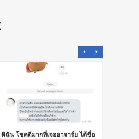
E
ดิฉัน โชคดีมากที่เจออาจาร์ย ได้ชื่อ
คุณเอก 