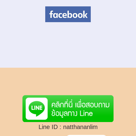
Line ID :
natthananlim