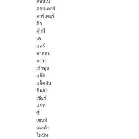
คอนเน่
คอปเตอร์
คาร์เตอร์
คิว
คุ๊กกี้
เค
แคร์
จาคอป
จาวา
เจ้าขุน
แจ๊ค
แจ็คสัน
ชินจัง
เชียร์
แชท
ซี
เซนท์
เดลต้า
โดนัท