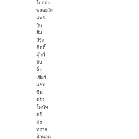
ใบตอง
พลอยใส
แพร
วุ้น
ส้ม
สีรุ้ง
คิตตี้
คุ๊กกี้
จิน
จิ๋ว
เชียร์
แชท
ซีน
ดริว
โดนัท
ตรี
ตุ้ย
ทราย
น้ำหอม