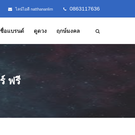
0863117636
ไลน์ไอดี natthananlim
้งชื่อแบรนด์
ดูดวง
ฤกษ์มงคล
์ ฟรี