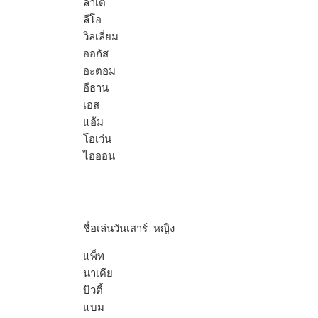
ลาเต้
ลีโอ
วิลเลี่ยม
ออกัส
อะตอม
อีธาน
เอส
แอ้ม
โอเว่น
ไอออน
ชื่อเล่นวันเสาร์ หญิง
แพ็ท
นาเดีย
บิวตี้
แบม