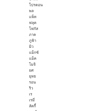
โปรตอน
พล
แพ็ท
ฟลุค
โฟกัส
ภาค
ภูฟ้า
มิว
แม็กซ์
แม็ค
โมจิ
ยศ
ยุทธ
รอน
ริว
เร
เรมี่
ลัคกี้