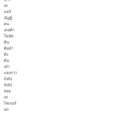
เค
แคร์
ณัฏฐ์
ดน
เดลต้า
โดนัท
ต้น
ต้มยำ
ตัง
ตัน
เต๋า
แตงกวา
ถังถัง
ถังถัง
ทอย
เท่
ไทเกอร์
นก