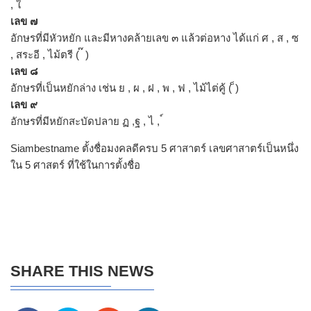
, ใ
เลข ๗
อักษรที่มีหัวหยัก และมีหางคล้ายเลข ๓ แล้วต่อหาง ได้แก่ ศ , ส , ซ
, สระอี , ไม้ตรี ( ๊ )
เลข ๘
อักษรที่เป็นหยักล่าง เช่น ย , ผ , ฝ , พ , ฟ , ไม้ไต่คู้ ( ็)
เลข ๙
อักษรที่มีหยักสะบัดปลาย ฏ ,ฐ , ไ , ์
Siambestname ตั้งชื่อมงคลดีครบ 5 ศาสาตร์ เลขศาสาตร์เป็นหนึ่ง
ใน 5 ศาสตร์ ที่ใช้ในการตั้งชื่อ
SHARE THIS NEWS