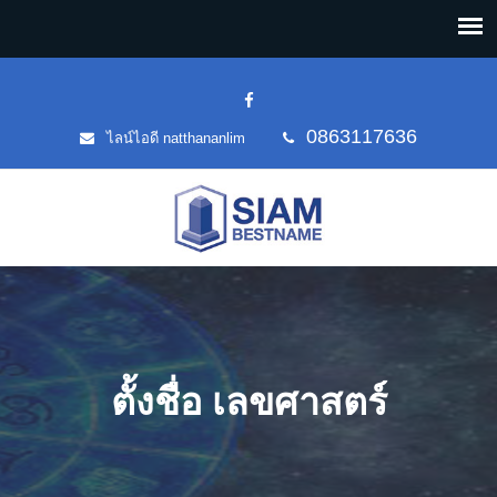
0863117636
ไลน์ไอดี natthananlim
ตั้งชื่อ เลขศาสตร์