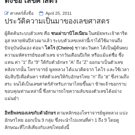
ตั้งชื่อ เลขศาสตร์
ศาสตร์ตั้งชื่อ
April 25, 2011
ประวัติความเป็นมาของเลขศาสตร
ผู้คิดค้นระบบตัวเลข คือ
ชนเผ่าบาบิโลเนียน
ในสมัยพระเจ้าดาริด
อุส หลายพันปีล่วงมาแล้ว ระบบตัวเลขเหล่านี้เราได้ใช้มาจนถึง
ปัจจุบันนั่นเอง ต่อมา
ไคโร (Cheiro)
ชาวตะวันตก ได้เป็นผู้ค้นพบ
ความมหัศจรรย์ของตัวเลข จากวันเดือนปีเกิด หรือแม้แต่ชื่อ ซึ่ง
แทน ค่า "1" ถึง "9" ให้กับตัวอักษร "A" ถึง "Z" ออกมาเป็นตัวเลข
หลังจากนั้น โหราจารย์ พูลหลวง ได้แนวคิดจาก ไคโร และใช้เวลา
นับสิบปีเพื่อค้นหา รหัสตัวเลขให้กับอักษรไทย "ก" ถึง "ฮ" ซึ่งรวมถึง
สระ จนได้เป็นเลขศาตร์สำหรับภาษาไทยขึ้นมา ข้าพเจ้าขอกราบ
ขอบคุณท่านเหล่านี้ ซึ่งสามารถไขความลับของตัวเลขได้อย่าง
แม่นยำ
อิทธิพลของเลขกับตัวอักษร
ตามหลักของโหราจารย์พูลหลวง แบ่ง
อักษรไทย ออกเป็น 9 กลุ่ม ซึ่งจะนำไปแทนที่ค่า 1 ถึง 9 โดยดู
ลักษณะที่ไกล้เคียงกับเลขไทยดังนี้