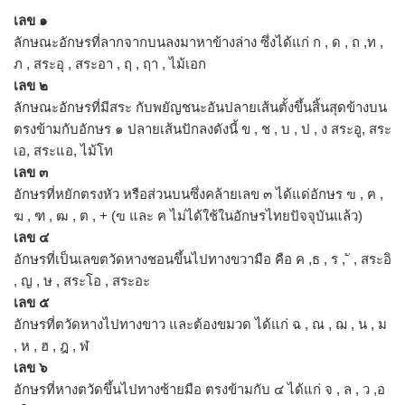
เลข ๑
ลักษณะอักษรที่ลากจากบนลงมาหาข้างล่าง ซึ่งได้แก่ ก , ด , ถ ,ท ,
ภ , สระอุ , สระอา , ฤ , ฤา , ไม้เอก
เลข ๒
ลักษณะอักษรที่มีสระ กับพยัญชนะอันปลายเส้นตั้งขึ้นสิ้นสุดข้างบน
ตรงข้ามกับอักษร ๑ ปลายเส้นปักลงดังนี้ ข , ช , บ , ป , ง สระอู, สระ
เอ, สระแอ, ไม้โท
เลข ๓
อักษรที่หยักตรงหัว หรือส่วนบนซึ่งคล้ายเลข ๓ ได้แด่อักษร ฃ , ฅ ,
ฆ , ฑ , ฒ , ต , + (ฃ และ ฅ ไม่ได้ใช้ในอักษรไทยปัจจุบันแล้ว)
เลข ๔
อักษรที่เป็นเลขตวัดหางชอนขึ้นไปทางขวามือ คือ ค ,ธ , ร , ั , สระอิ
, ญ , ษ , สระโอ , สระอะ
เลข ๕
อักษรที่ตวัดหางไปทางขาว และต้องขมวด ได้แก่ ฉ , ณ , ฌ , น , ม
, ห , ฮ , ฎ , ฬ
เลข ๖
อักษรที่หางตวัดขึ้นไปทางซ้ายมือ ตรงข้ามกับ ๔ ได้แก่ จ , ล , ว ,อ