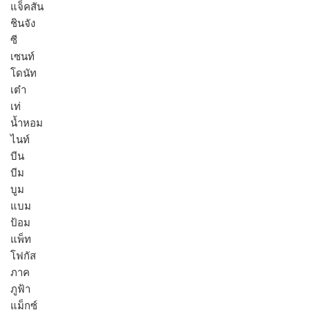
แจ็คสัน
ชินจัง
ซี
เซนท์
โดนัท
เต๋า
เท่
น้ำหอม
ไนท์
บีน
บีม
บูม
แบม
ป้อม
แพ็ท
โฟกัส
ภาค
ภูฟ้า
แม็กซ์