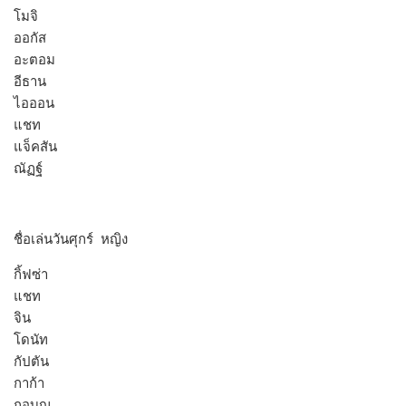
โมจิ
ออกัส
อะตอม
อีธาน
ไอออน
แชท
แจ็คสัน
ณัฏฐ์
ชื่อเล่นวันศุกร์ หญิง
กิ้ฟซ่า
แชท
จิน
โดนัท
กัปตัน
กาก้า
กอบุญ