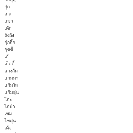
กุ๋ก
เก่ง
แขก
เค้ก
ถังถัง
กุ๋กกิ้ก
กุชชี้
เก้
เก็ตติ้
แกงส้ม
แกมมา
แก้มใส
แก้มอุ่น
โกะ
ไก่ป่า
เขม
ไข่ตุ๋น
เค้จ